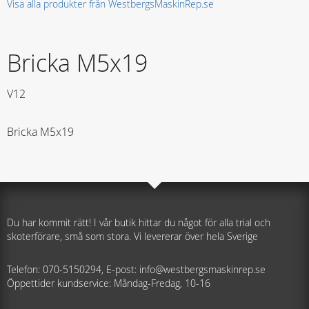
Visa alla produkter från WestbergsMaskinRep.se
Bricka M5x19
V12
Bricka M5x19
Du har kommit rätt! I vår butik hittar du något för alla trial och
skoterförare, små som stora. Vi levererar över hela Sverige
Telefon: 070-5150294, E-post: info@westbergsmaskinrep.se
Öppettider kundservice: Måndag-Fredag, 10-16