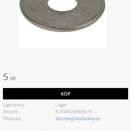
5
KR
KÖP
Lagerstatus
I lager
Artikelnr
FLATWASHERM5x19
Tillverkare
WestbergsMaskinRep.se