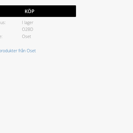
KÖP
tus
I lager
O2BD
e
Oset
 produkter från Oset