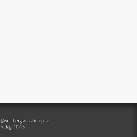
nfo@westbergsmaskinrep.se
Fredag, 10-16