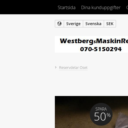
Startsida
Dina kunduppgifter
Sverige
Svenska
SEK
Reservdelar Oset
SPARA
50
%