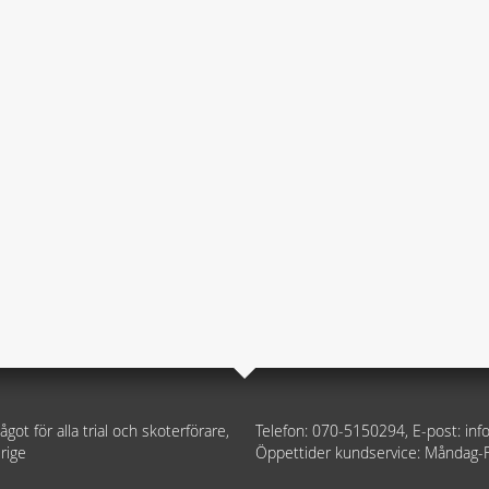
ågot för alla trial och skoterförare,
Telefon: 070-5150294, E-post: i
rige
Öppettider kundservice: Måndag-