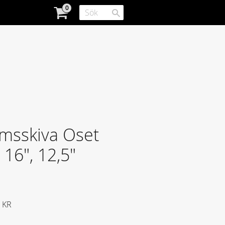
msskiva Oset
 16", 12,5"
att pris:
KR
e pris: