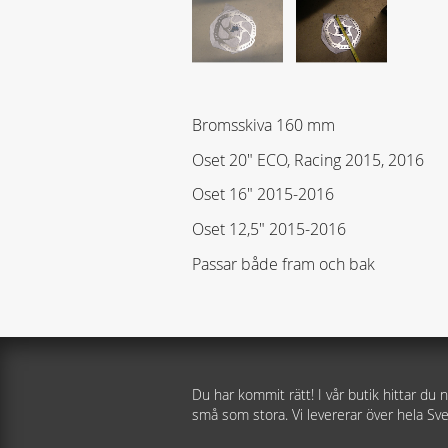
Bromsskiva 160 mm
Oset 20" ECO, Racing 2015, 2016
Oset 16" 2015-2016
Oset 12,5" 2015-2016
Passar både fram och bak
Du har kommit rätt! I vår butik hittar du n
små som stora. Vi levererar över hela Sve