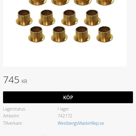
745
KR
KÖP
Lagerstatus
I lager
Artikelnr
742172
Tillverkare
WestbergsMaskinRep.se