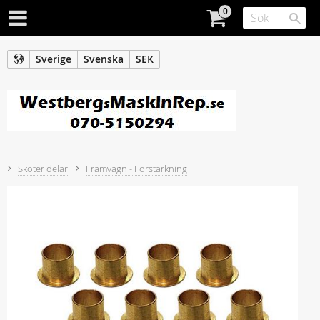
Sverige
Svenska
SEK
Skoter delar
Framvagn - Förstärkning