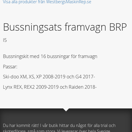
Visa alla produkter från WestbergsMaskinRep.se
Bussningsats framvagn BRP
I5
Bussningskit med 16 bussningar för framvagn
Passar:
Ski-doo XM, XS, XP 2008-2019 och G4 2017-
Lynx REX, REX2 2009-2019 och Raiden 2018-
Du har kommit rätt! I vår butik hittar du något för alla trial och
skoterförare, små som stora. Vi levererar över hela Sverige