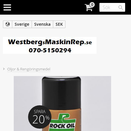
Sverige
Svenska
SEK
Oljor & Rengöringsmedel
SPARA
20
%