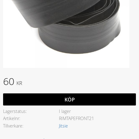
60
KR
KÖP
Lagerstatus
I lager
Artikelnr
RIMTAPEFRONT21
Tillverkare
Jitsie