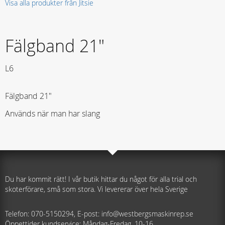
Visa alla produkter från Jitsie
Fälgband 21"
L6
Fälgband 21"
Används när man har slang
Du har kommit rätt! I vår butik hittar du något för alla trial och
skoterförare, små som stora. Vi levererar över hela Sverige
Telefon: 070-5150294, E-post: info@westbergsmaskinrep.se
Öppettider kundservice: Måndag-Fredag, 10-16