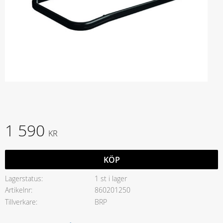
1 590
KR
KÖP
Lagerstatus
1 st i lager
Artikelnr
860201250
Tillverkare
BRP