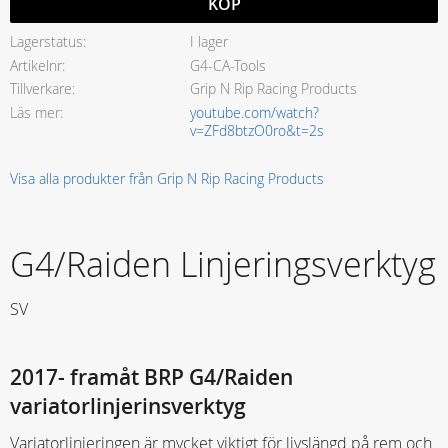
KÖP
Lagerstatus
I lager
Artikelnr
G4-CA-Tools
Tillverkare
Grip N Rip Racing Products
Läs mer
youtube.com/watch?
v=ZFd8btzO0ro&t=2s
Visa alla produkter från Grip N Rip Racing Products
G4/Raiden Linjeringsverktyg
SV
2017- framåt BRP G4/Raiden
variatorlinjerinsverktyg
Variatorlinjeringen är mycket viktigt för livslängd på rem och