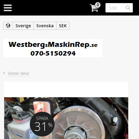
Sverige
Svenska
SEK
Skoter delar
SPARA
31
%