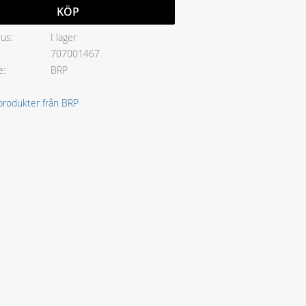
KÖP
tus
I lager
707001467
e
BRP
 produkter från BRP