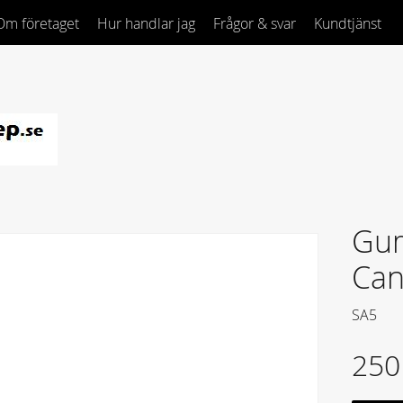
Om företaget
Hur handlar jag
Frågor & svar
Kundtjänst
Gum
Ca
SA5
250