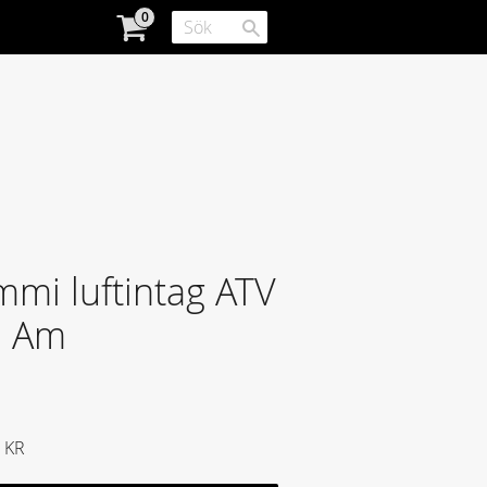
mi luftintag ATV
n Am
KR