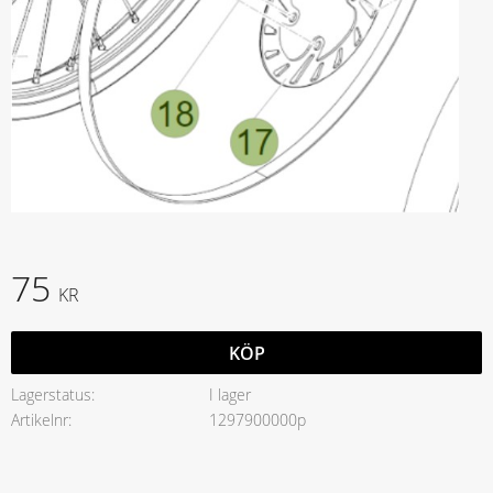
75
KR
KÖP
Lagerstatus
I lager
Artikelnr
1297900000p