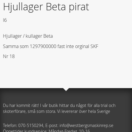
Hjullager Beta pirat
I6
Hjullager / kullager Beta
Samma som 1297900000 fast inte orginal SKF
Nr 18
Du har kommit rätt! I vår butik hittar du något för alla trial och
skoterförare, små som stora. Vi levererar över hela Sverige
Telefon: 070-5150294, E-post: info@westbergsmaskinrep.se
Öppettider kundservice: Måndag-Fredag, 10-16