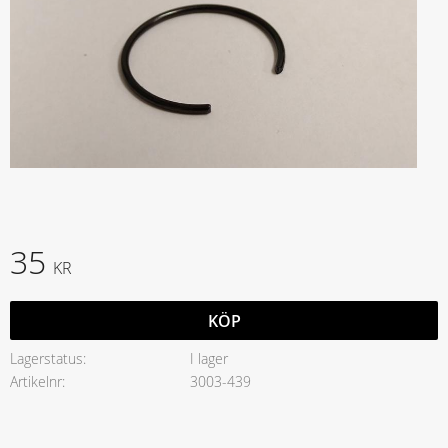
35
KR
KÖP
Lagerstatus
I lager
Artikelnr
3003-439