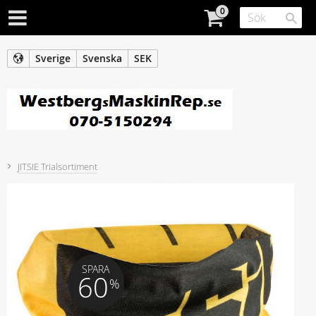
Sverige
Svenska
SEK
JITSIE Trialsortiment
SPARA
60
%