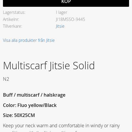
KÖP
Lagerstatus
I lager
Artikelnr
JI18MSSO-9445
Tillverkare
Jitsie
Visa alla produkter från Jitsie
Multiscarf Jitsie Solid
N2
Buff / multiscarf / halskrage
Color: Fluo yellow/Black
Size: 50X25CM
Keep your neck warm and comfortable in windy or rainy