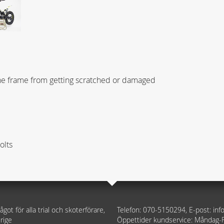
the frame from getting scratched or damaged
olts
ågot för alla trial och skoterförare,
Telefon: 070-5150294, E-post: i
rige
Öppettider kundservice: Måndag-