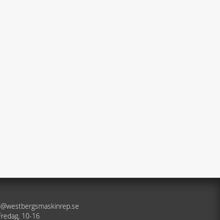
nfo@westbergsmaskinrep.se
Fredag, 10-16