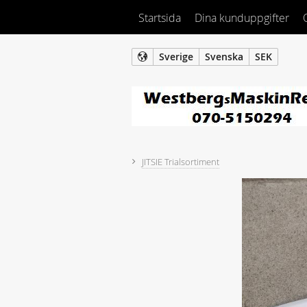
Startsida
Dina kunduppgifter
Sverige
Svenska
SEK
JITSIE Trialsortiment