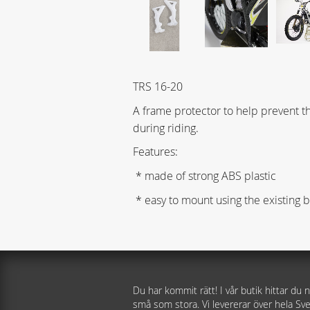
TRS 16-20
A frame protector to help prevent 
during riding.
Features:
* made of strong ABS plastic
* easy to mount using the existing b
Du har kommit rätt! I vår butik hittar du n
små som stora. Vi levererar över hela Sve