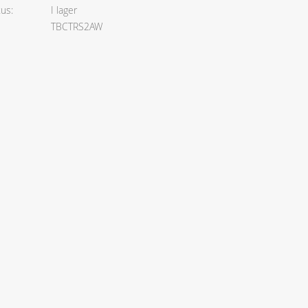
tus
I lager
TBCTRS2AW