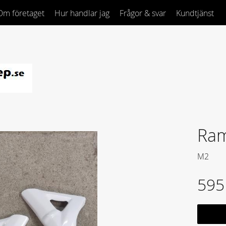
Om företaget
Hur handlar jag
Frågor & svar
Kundtjänst
Ram
M2
595