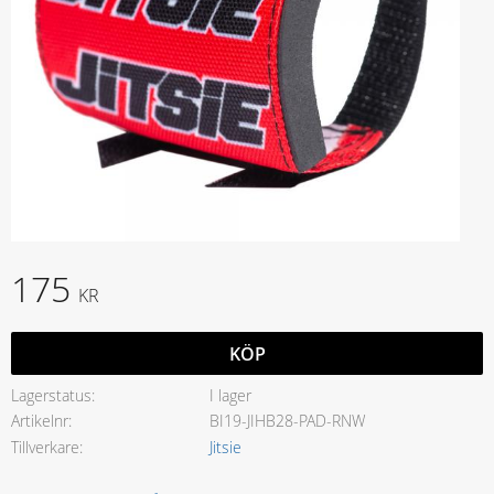
175
KR
KÖP
Lagerstatus
I lager
Artikelnr
BI19-JIHB28-PAD-RNW
Tillverkare
Jitsie