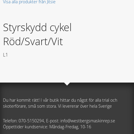
Visa alla produkter från Jitsie
Styrskydd cykel
Röd/Svart/Vit
L1
Du har kommit rätt! I vår butik hittar du något för alla trial och
skoterförare, små som stora. Vi levererar över hela Sverige
Telefon: 070-5150294, E-post: info@westbergsmaskinrep.se
Öppettider kundservice: Måndag-Fredag, 10-16