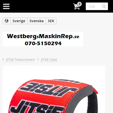
Sverige
Svenska
SEK
JITSIE Trialsortiment
JITSIE Cykel