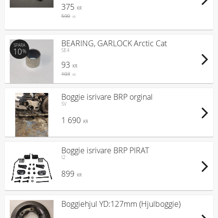
375
KR
590
KR
BEARING, GARLOCK Arctic Cat
SPARA
10
SE4
%
93
KR
103
KR
Boggie isrivare BRP orginal
SV
1 690
KR
Boggie isrivare BRP PIRAT
I2
899
KR
Boggiehjul YD:127mm (Hjulboggie)