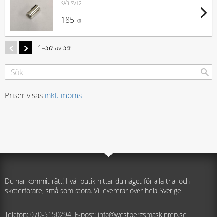
SA3 SV12
185
KR
1–
50
av
59
Priser visas
inkl. moms
Du har kommit rätt! I vår butik hittar du något för alla trial och
skoterförare, små som stora. Vi levererar över hela Sverige
Telefon: 070-5150294, E-post: info@westbergsmaskinrep.se