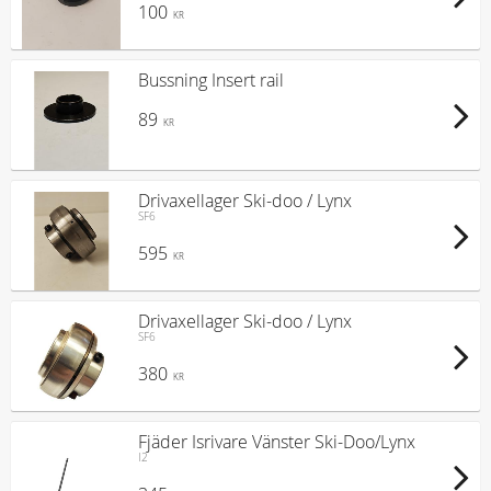
100
KR
Bussning Insert rail
89
KR
Drivaxellager Ski-doo / Lynx
SF6
595
KR
Drivaxellager Ski-doo / Lynx
SF6
380
KR
Fjäder Isrivare Vänster Ski-Doo/Lynx
I2