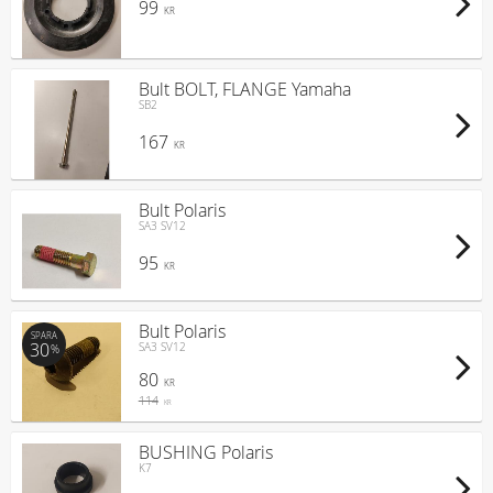
99
KR
Bult BOLT, FLANGE Yamaha
SB2
167
KR
Bult Polaris
SA3 SV12
95
KR
Bult Polaris
SPARA
30
SA3 SV12
%
80
KR
114
KR
BUSHING Polaris
K7