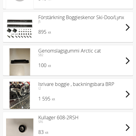
Förstärkning Boggieskenor Ski-Doo/Lynx
J5
895
KR
Genomslagsgummi Arctic cat
SB2
100
KR
Isrivare boggie , backningsbara BRP
I2
1 595
KR
Kullager 608-2RSH
SF6
83
KR