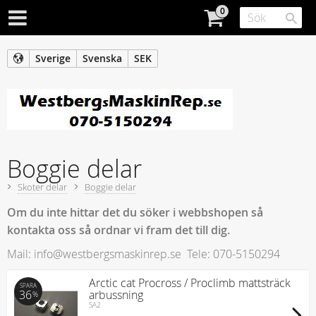
Sverige
Svenska
SEK
Boggie delar
Skoter delar
Boggie delar
Om du inte hittar det du söker i webbshopen så
kontakta oss så ordnar vi fram det till dig.
Mail: info@westbergsmaskinrep.se Tele: 070-5150294
Arctic cat Procross / Proclimb mattsträck
SPARA
36
arbussning
%
SA2