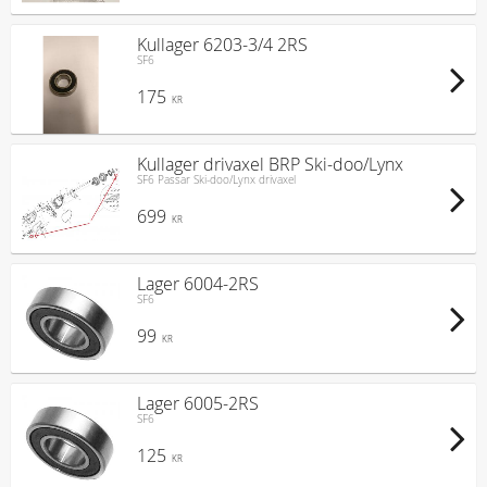
Kullager 6203-3/4 2RS
SF6
175
KR
Kullager drivaxel BRP Ski-doo/Lynx
SF6 Passar Ski-doo/Lynx drivaxel
699
KR
Lager 6004-2RS
SF6
99
KR
Lager 6005-2RS
SF6
125
KR