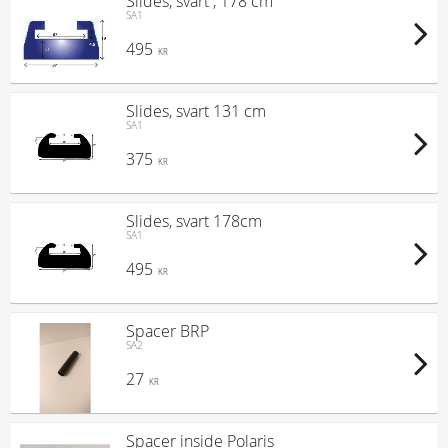
Slides, svart , 178 cm
SA1
495
KR
Slides, svart 131 cm
SA1
375
KR
Slides, svart 178cm
SA1
495
KR
Spacer BRP
SA2
27
KR
Spacer inside Polaris