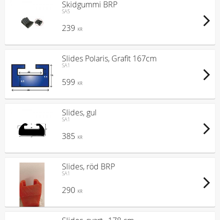
Skidgummi BRP
SA5
239
KR
Slides Polaris, Grafit 167cm
SA1
599
KR
Slides, gul
SA1
385
KR
Slides, röd BRP
SA1
290
KR