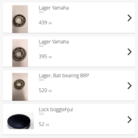
Lager Yamaha
SF6
439
KR
Lager Yamaha
SF6
395
KR
Lager, Ball bearing BRP
SF6
520
KR
Lock boggiehjul
SA2
52
KR