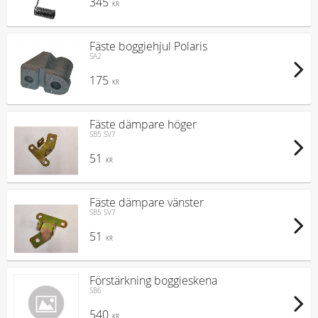
345
KR
Fäste boggiehjul Polaris
SA2
175
KR
Fäste dämpare höger
SB5 SV7
51
KR
Fäste dämpare vänster
SB5 SV7
51
KR
Förstärkning boggieskena
SB6
540
KR