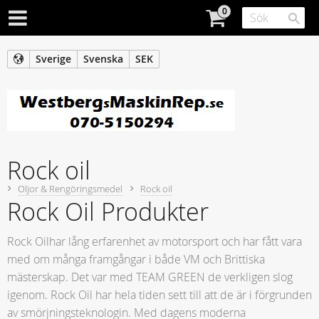
Sverige
Svenska
SEK
Rock oil
Oljor & Rengöringsmedel
Rock oil
Rock Oil Produkter
Rock Oilhar lång erfarenhet av motorsport och har fått vara
med om många framgångar i både VM och Brittiska
mästerskap. Det var med TEAM GREEN de verkligen slog
igenom. Rock Oil har hela tiden sett till att de är i förgrunden
av smörjningsteknologin. Med dagens moderna