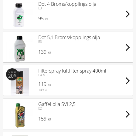
Dot 4 Broms/kopplings olja
E3
95
KR
Dot 5,1 Broms/kopplings olja
E3
139
KR
Filterspray luftfilter spray 400ml
SPARA
20
E4 MB
%
119
KR
149
KR
Gaffel olja SVI 2,5
E2
159
KR